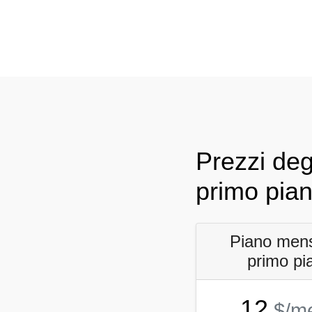
Prezzi deg
primo pia
Piano mens
primo pi
12
$/m