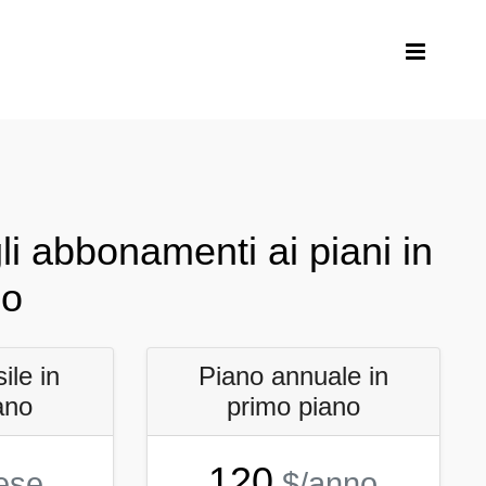
li abbonamenti ai piani in
no
ile in
Piano annuale in
ano
primo piano
120
ese
$/anno