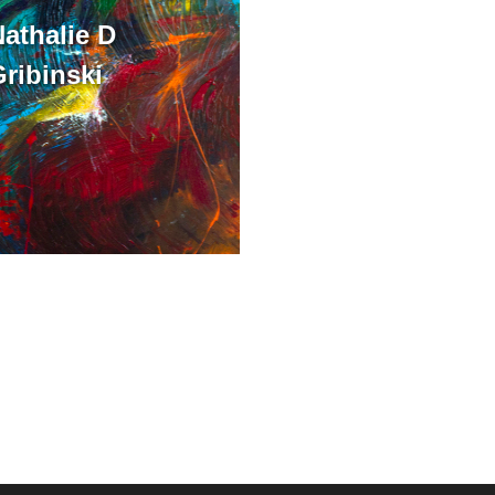
athalie D
ribinski