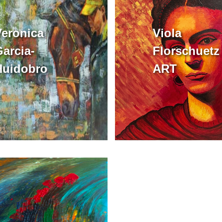
Veronica
Viola
arcia-
Florschuetz
Huidobro
ART