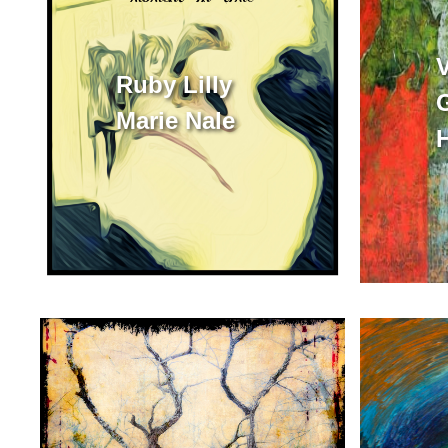
Ruby Lilly
G
Marie Nale