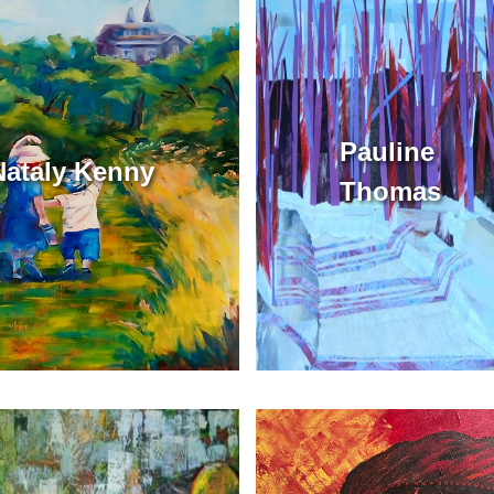
Pauline
Nataly Kenny
Thomas