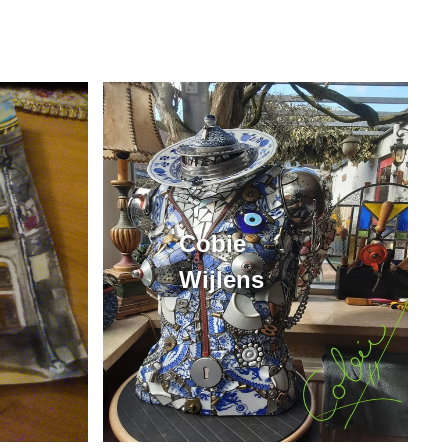
Cobie
Wijlens