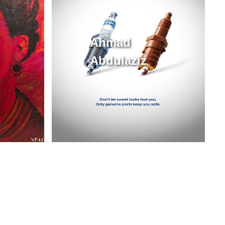
Ahmad
Abdulaziz