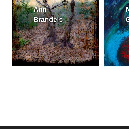
Ann
N
Brandeis
G