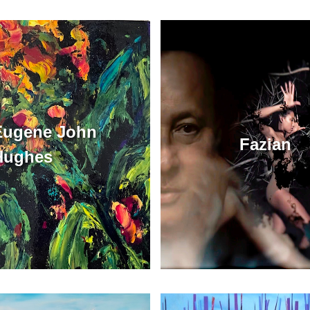
Eugene John
Fazian
Hughes